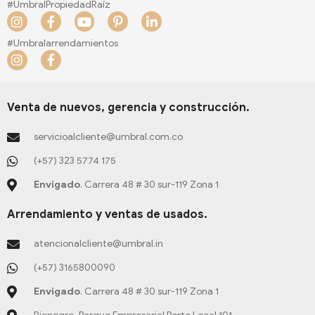
#UmbralPropiedadRaíz
I
F
Y
P
L
n
a
o
i
i
s
c
u
n
n
#Umbralarrendamientos
t
e
t
t
k
I
F
a
b
u
e
e
n
a
g
o
b
r
d
s
c
r
o
e
e
i
t
e
a
k
s
n
a
b
Venta de nuevos, gerencia y construcción.
m
-
t
-
g
o
f
-
i
r
o
servicioalcliente@umbral.com.co
p
n
a
k
m
-
(+57) 323 5774 175
f
Envigado
. Carrera 48 # 30 sur-119 Zona 1
Arrendamiento y ventas de usados.
atencionalcliente@umbral.in
(+57) 3165800090
Envigado
. Carrera 48 # 30 sur-119 Zona 1