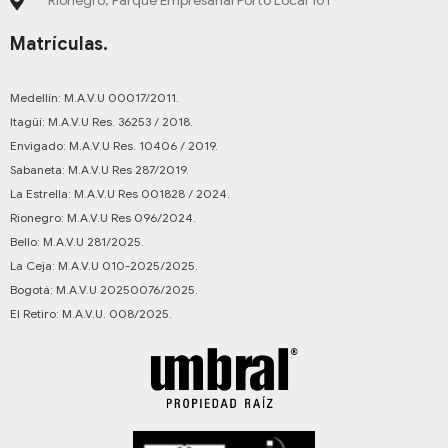
Rionegro, Parque Empresarial Porto Local 101
Matrículas.
Medellín: M.A.V.U 00017/2011.
Itagüí: M.A.V.U Res. 36253 / 2018.
Envigado: M.A.V.U Res. 10406 / 2019.
Sabaneta: M.A.V.U Res 287/2019.
La Estrella: M.A.V.U Res 001828 / 2024.
Rionegro: M.A.V.U Res 096/2024.
Bello: M.A.V.U 281/2025.
La Ceja: M.A.V.U 010-2025/2025.
Bogotá: M.A.V.U 20250076/2025.
El Retiro: M.A.V.U. 008/2025.