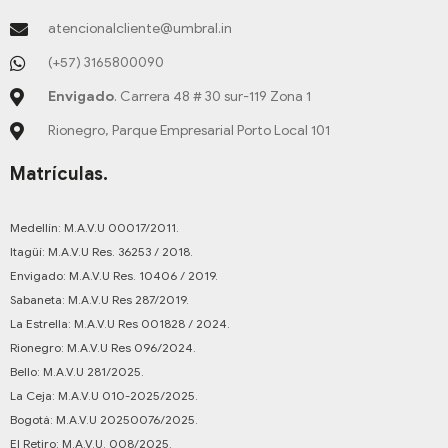
atencionalcliente@umbral.in
(+57) 3165800090
Envigado
. Carrera 48 # 30 sur-119 Zona 1
Rionegro, Parque Empresarial Porto Local 101
Matrículas.
Medellín: M.A.V.U 00017/2011.
Itagüí: M.A.V.U Res. 36253 / 2018.
Envigado: M.A.V.U Res. 10406 / 2019.
Sabaneta: M.A.V.U Res 287/2019.
La Estrella: M.A.V.U Res 001828 / 2024.
Rionegro: M.A.V.U Res 096/2024.
Bello: M.A.V.U 281/2025.
La Ceja: M.A.V.U 010-2025/2025.
Bogotá: M.A.V.U 20250076/2025.
El Retiro: M.A.V.U. 008/2025.