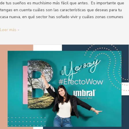
de tus sueños es muchísimo más fácil que antes. Es importante que
tengas en cuenta cuáles son las características que deseas para tu
casa nueva, en qué sector has soñado vivir y cuáles zonas comunes
Leer más »
Vive
el
Lanzamiento
de
Torre
5
en
Bosque
Grande