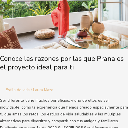
es
el
proyecto
ideal
para
ti
Conoce las razones por las que Prana es
el proyecto ideal para ti
Estilo de vida
/
Laura Mazo
Ser diferente tiene muchos beneficios, y uno de ellos es ser
inolvidable, como la experiencia que hemos creado especialmente para
ti, que amas los retos, los estilos de vida saludables y las múltiples
alternativas para divertirte y compartir con tus amigos y familiares.
Publicado en marzo 14 de 2022 SUSCRIBIRSE Ser diferente tiene