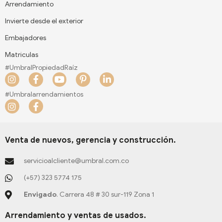
Arrendamiento
Invierte desde el exterior
Embajadores
Matriculas
#UmbralPropiedadRaíz
I
F
Y
P
L
n
a
o
i
i
s
c
u
n
n
#Umbralarrendamientos
t
e
t
t
k
I
F
a
b
u
e
e
n
a
g
o
b
r
d
s
c
r
o
e
e
i
t
e
a
k
s
n
a
b
Venta de nuevos, gerencia y construcción.
m
-
t
-
g
o
f
-
i
r
o
servicioalcliente@umbral.com.co
p
n
a
k
m
-
(+57) 323 5774 175
f
Envigado
. Carrera 48 # 30 sur-119 Zona 1
Arrendamiento y ventas de usados.