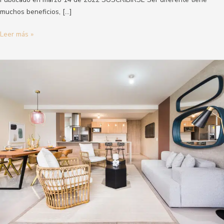
muchos beneficios, […]
Leer más »
Consejos
para
invertir
en
tu
primer
apartamento