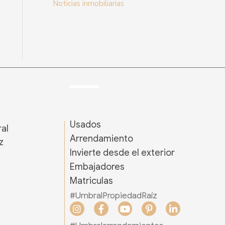
Noticias inmobiliarias
Usados
ral
Arrendamiento
z
Invierte desde el exterior
s
Embajadores
Matriculas
#UmbralPropiedadRaíz
I
F
Y
P
L
n
a
o
i
i
s
c
u
n
n