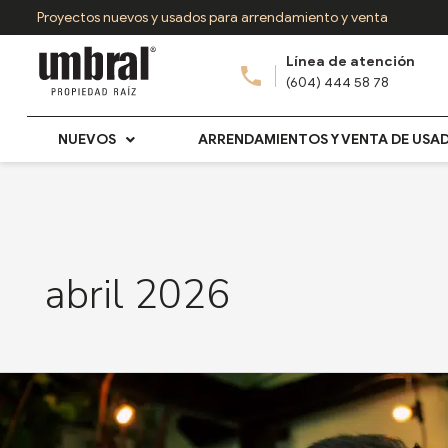
Ir
Proyectos nuevos y usados para arrendamiento y venta
al
Línea de atención
contenido
(604) 444 58 78
NUEVOS
ARRENDAMIENTOS Y VENTA DE USA
abril 2026
Propiedad
Raíz
en