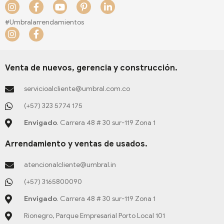
I
F
Y
P
L
n
a
o
i
i
s
c
u
n
n
#Umbralarrendamientos
t
e
t
t
k
I
F
a
b
u
e
e
n
a
g
o
b
r
d
s
c
r
o
e
e
i
t
e
a
k
s
n
a
b
Venta de nuevos, gerencia y construcción.
m
-
t
-
g
o
f
-
i
r
o
servicioalcliente@umbral.com.co
p
n
a
k
m
-
(+57) 323 5774 175
f
Envigado
. Carrera 48 # 30 sur-119 Zona 1
Arrendamiento y ventas de usados.
atencionalcliente@umbral.in
(+57) 3165800090
Envigado
. Carrera 48 # 30 sur-119 Zona 1
Rionegro, Parque Empresarial Porto Local 101