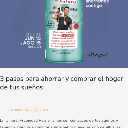
y
comprar
el
hogar
de
tus
sueños
3 pasos para ahorrar y comprar el hogar
de tus sueños
Lanzamientos
/
@admin
En Umbral Propiedad Raíz amamos ser cómplices de tus sueños y
tenemos claro que comprar apartamento nuevo es uno de ellos, así