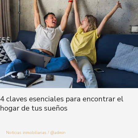
esenciales
para
encontrar
el
hogar
de
tus
sueños
4 claves esenciales para encontrar el
hogar de tus sueños
Noticias inmobiliarias
/
@admin