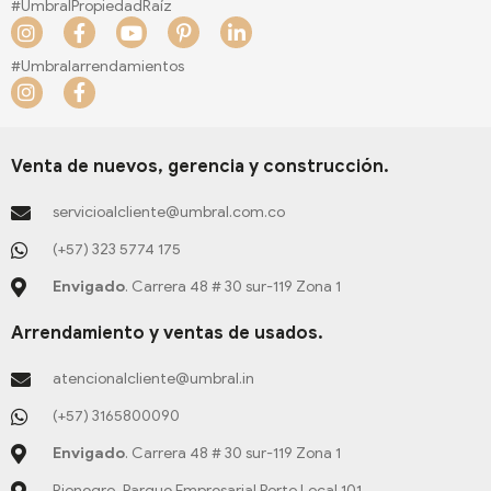
#UmbralPropiedadRaíz
I
F
Y
P
L
n
a
o
i
i
s
c
u
n
n
#Umbralarrendamientos
t
e
t
t
k
I
F
a
b
u
e
e
n
a
g
o
b
r
d
s
c
r
o
e
e
i
t
e
a
k
s
n
a
b
Venta de nuevos, gerencia y construcción.
m
-
t
-
g
o
f
-
i
r
o
servicioalcliente@umbral.com.co
p
n
a
k
m
-
(+57) 323 5774 175
f
Envigado
. Carrera 48 # 30 sur-119 Zona 1
Arrendamiento y ventas de usados.
atencionalcliente@umbral.in
(+57) 3165800090
Envigado
. Carrera 48 # 30 sur-119 Zona 1
Rionegro, Parque Empresarial Porto Local 101