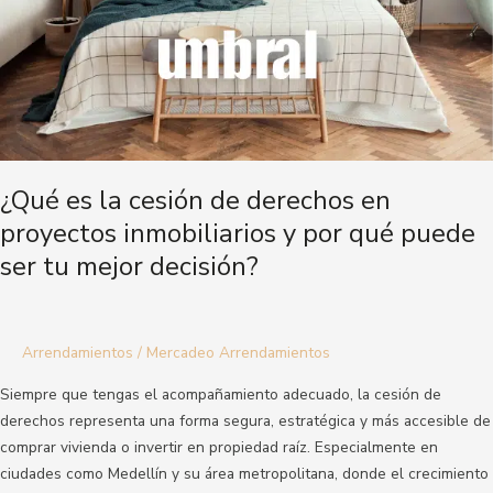
en
proyectos
inmobiliarios
y
por
qué
puede
ser
¿Qué es la cesión de derechos en
tu
proyectos inmobiliarios y por qué puede
mejor
ser tu mejor decisión?
decisión?
Arrendamientos
/
Mercadeo Arrendamientos
Siempre que tengas el acompañamiento adecuado, la cesión de
derechos representa una forma segura, estratégica y más accesible de
comprar vivienda o invertir en propiedad raíz. Especialmente en
ciudades como Medellín y su área metropolitana, donde el crecimiento