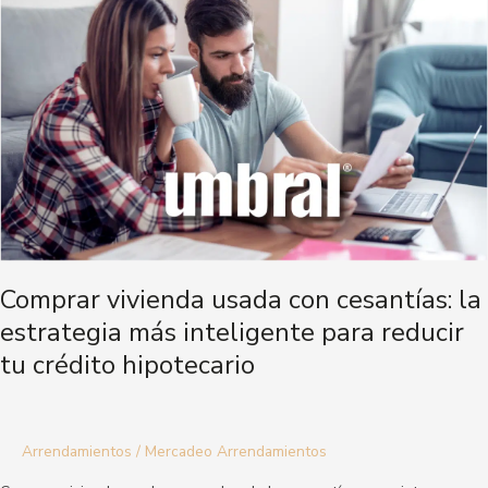
con
cesantías:
la
estrategia
más
inteligente
para
reducir
tu
crédito
hipotecario
Comprar vivienda usada con cesantías: la
estrategia más inteligente para reducir
tu crédito hipotecario
Arrendamientos
/
Mercadeo Arrendamientos