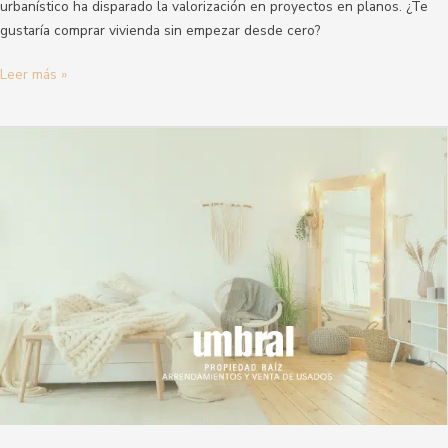
urbanístico ha disparado la valorización en proyectos en planos. ¿Te
gustaría comprar vivienda sin empezar desde cero?
Leer más »
Cómo
logré
comprar
mi
primer
apartamento
en
Medellín:
mi
experiencia
paso
a
paso