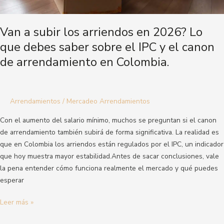
saber
sobre
Van a subir los arriendos en 2026? Lo
el
que debes saber sobre el IPC y el canon
IPC
de arrendamiento en Colombia.
y
el
canon
de
Arrendamientos
/
Mercadeo Arrendamientos
arrendamiento
en
Con el aumento del salario mínimo, muchos se preguntan si el canon
Colombia.
de arrendamiento también subirá de forma significativa. La realidad es
que en Colombia los arriendos están regulados por el IPC, un indicador
que hoy muestra mayor estabilidad.Antes de sacar conclusiones, vale
la pena entender cómo funciona realmente el mercado y qué puedes
esperar
Leer más »