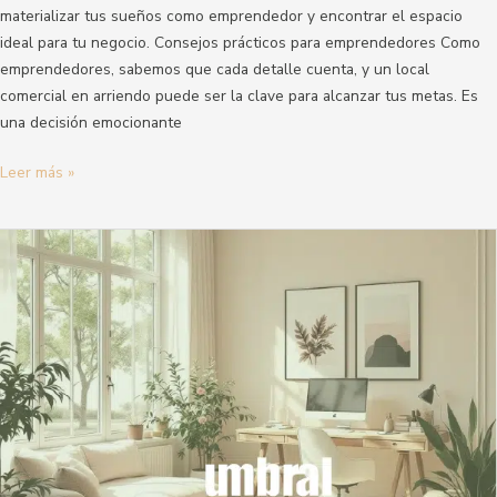
materializar tus sueños como emprendedor y encontrar el espacio
ideal para tu negocio. Consejos prácticos para emprendedores Como
emprendedores, sabemos que cada detalle cuenta, y un local
comercial en arriendo puede ser la clave para alcanzar tus metas. Es
una decisión emocionante
Leer más »
Todo
lo
que
Necesitas
Saber
Sobre
las
Solicitudes
de
Mantenimiento