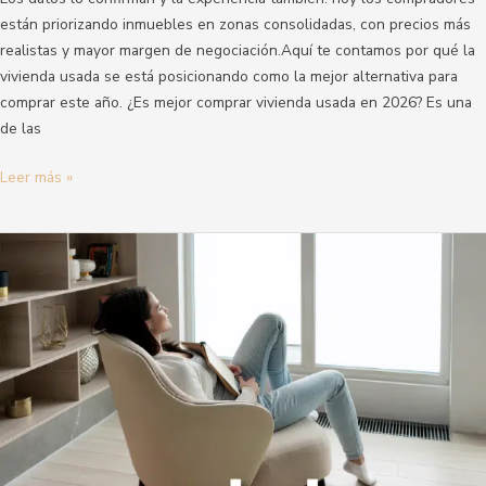
están priorizando inmuebles en zonas consolidadas, con precios más
realistas y mayor margen de negociación.Aquí te contamos por qué la
vivienda usada se está posicionando como la mejor alternativa para
comprar este año. ¿Es mejor comprar vivienda usada en 2026? Es una
de las
Leer más »
Medellín,
la
ciudad
donde
invertir
en
usados
para
arrendar
es