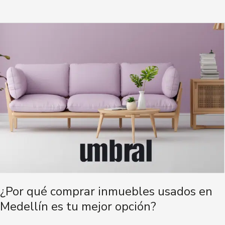
¿Por
qué
comprar
inmuebles
usados
en
Medellín
es
tu
mejor
opción?
¿Por qué comprar inmuebles usados en
Medellín es tu mejor opción?