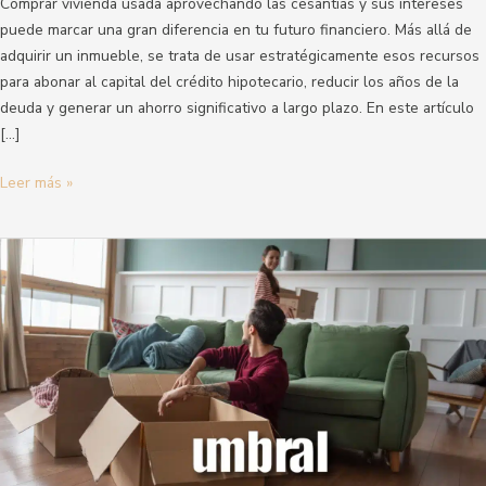
Comprar vivienda usada aprovechando las cesantías y sus intereses
puede marcar una gran diferencia en tu futuro financiero. Más allá de
adquirir un inmueble, se trata de usar estratégicamente esos recursos
para abonar al capital del crédito hipotecario, reducir los años de la
deuda y generar un ahorro significativo a largo plazo. En este artículo
[…]
Leer más »
Van
a
subir
los
arriendos
en
2026?
Lo
que
debes